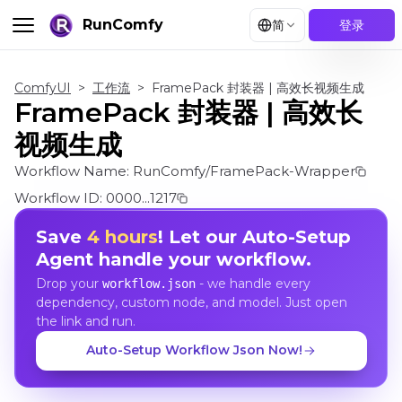
RunComfy
简
登录
ComfyUI
>
工作流
>
FramePack 封装器 | 高效长视频生成
FramePack 封装器 | 高效长
视频生成
Workflow Name:
RunComfy/FramePack-Wrapper
Workflow ID:
0000...1217
Save
4 hours
! Let our Auto-Setup
Agent handle your workflow.
Drop your
- we handle every
workflow.json
dependency, custom node, and model. Just open
the link and run.
Auto-Setup Workflow Json Now!