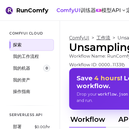
RunComfy
ComfyUI
训练器
模型
API
新
COMFYUI CLOUD
ComfyUI
>
工作流
>
Uns
Unsampl
探索
Workflow Name:
RunComfy
我的工作流程
Workflow ID:
0000...1133
我的机器
0
Save
4 hours
! 
我的资产
workflow.
操作指南
Drop your
workflow.json
and run.
SERVERLESS API
Workflow
AP
部署
$
0.00
/hr