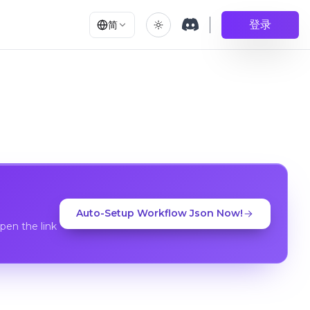
登录
简
Auto-Setup Workflow Json Now!
en the link