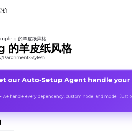
定价
ampling 的羊皮纸风格
ing 的羊皮纸风格
/Parchment-Style
Let our Auto-Setup Agent handle your
- we handle every dependency, custom node, and model. Just op
I