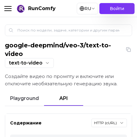
RunComfy
RU
Войти
google-deepmind
/
veo-3/text-to-
Google Veo 3: текст в видео с необязательным зву
video
text-to-video
Создайте видео по промпту и включите или
отключите необязательную генерацию звука.
Playground
API
Содержание
HTTP (cURL)