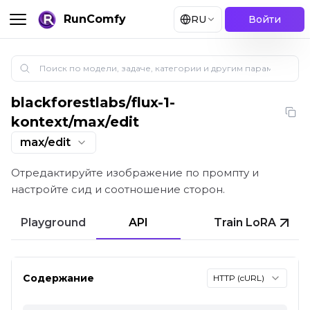
RunComfy
RU
Войти
blackforestlabs
/
flux-1-
FLUX Kontext Max: редактирование с сидом и выб
kontext/max/edit
max/edit
Отредактируйте изображение по промпту и
настройте сид и соотношение сторон.
Playground
API
Train LoRA
Содержание
HTTP (cURL)