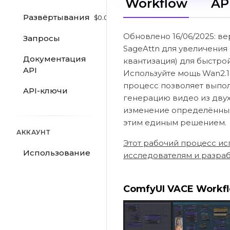
Workflow
AP
Развёртывания
$
0.00
/hr
Обновлено 16/06/2025: ве
Запросы
SageAttn для увеличения
Документация
квантизация) для быстро
API
Используйте мощь Wan2.1
процесс позволяет выпол
API-ключи
генерацию видео из дву
изменение определённых
этим единым решением.
АККАУНТ
Этот рабочий процесс исп
Использование
исследователям и разраб
ComfyUI VACE Workf