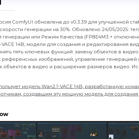
I
рсия ComfyUI обновлена до v0.3.39 для улучшенной ст
 скорости генерации на 30%. Обновлено 24/05/2025: т
й генерации или Режим Качества (FP8E4M3 + отключени
-VACE 14B, модели для создания и редактирования вид
нять пять ключевых функций: замену объектов в виде
х референсных изображений, управление генерацией 
 объектов в видео и расширение размеров видео. Ис
ользует модель Wan2.1-VACE 14B, разработанную коман
отчикам, создавшим эту мощную модель для создания 
low