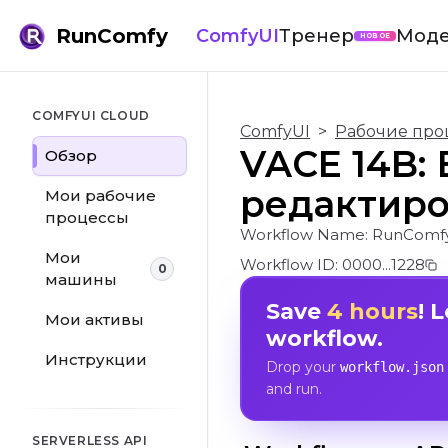
RunComfy
ComfyUI
Тренер
Мод
НОВОЕ
COMFYUI CLOUD
ComfyUI
>
Рабочие про
VACE 14B:
Обзор
редактиро
Мои рабочие
процессы
Workflow Name:
RunComfy
Мои
Workflow ID:
0000...1228
0
машины
Save
4 hours
! 
Мои активы
workflow.
Инструкции
Drop your
workflow.json
and run.
SERVERLESS API