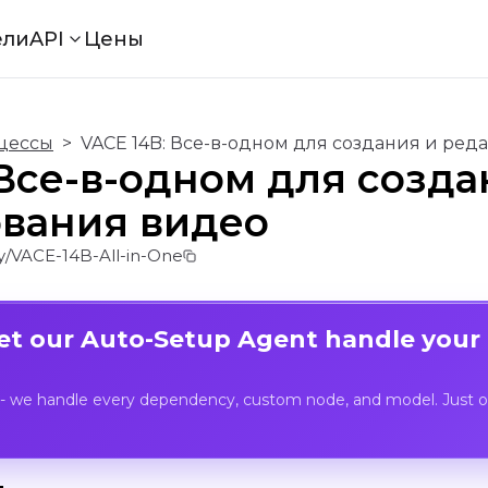
ели
API
Цены
цессы
>
VACE 14B: Все-в-одном для создания и ре
 Все-в-одном для созда
вания видео
/VACE-14B-All-in-One
Let our Auto-Setup Agent handle your
- we handle every dependency, custom node, and model. Just op