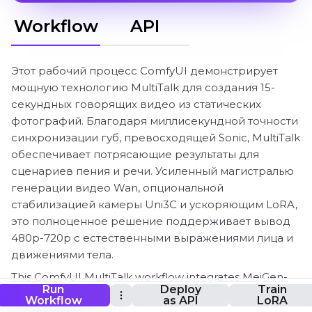
Workflow
API
Этот рабочий процесс ComfyUI демонстрирует
мощную технологию MultiTalk для создания 15-
секундных говорящих видео из статических
фотографий. Благодаря миллисекундной точности
синхронизации губ, превосходящей Sonic, MultiTalk
обеспечивает потрясающие результаты для
сценариев пения и речи. Усиленный магистралью
генерации видео Wan, опциональной
стабилизацией камеры Uni3C и ускоряющим LoRA,
это полноценное решение поддерживает вывод
480p-720p с естественными выражениями лица и
движениями тела.
This ComfyUI MultiTalk workflow integrates MeiGen-
Run
Deploy
Train
AI's MultiTalk model with kijai's ComfyUI-
Workflow
as API
LoRA
WanVideoWrapper implementation. Credit to MeiGen-