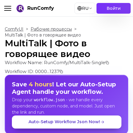
RunComfy
RU
Войти
ComfyUI
>
Рабочие процессы
>
MultiTalk | Фото в говорящее видео
MultiTalk | Фото в
говорящее видео
Workflow Name:
RunComfy/MultiTalk-Single
Workflow ID:
0000...1237
Save
4 hours
! Let our Auto-Setup
Agent handle your workflow.
Drop your
- we handle every
workflow.json
dependency, custom node, and model. Just open
the link and run.
Auto-Setup Workflow Json Now!