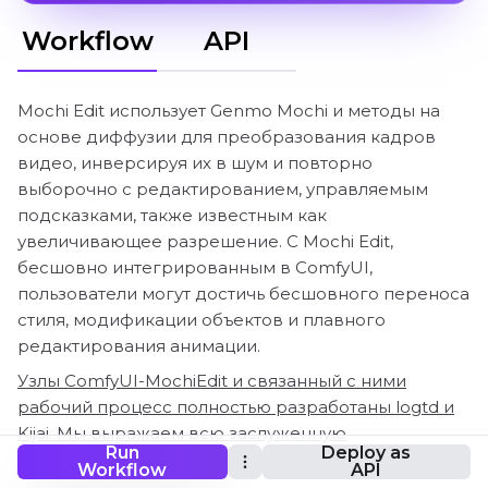
Workflow
API
Mochi Edit использует Genmo Mochi и методы на
основе диффузии для преобразования кадров
видео, инверсируя их в шум и повторно
выборочно с редактированием, управляемым
подсказками, также известным как
увеличивающее разрешение. С Mochi Edit,
бесшовно интегрированным в ComfyUI,
пользователи могут достичь бесшовного переноса
стиля, модификации объектов и плавного
редактирования анимации.
Узлы ComfyUI-MochiEdit и связанный с ними
рабочий процесс полностью разработаны logtd и
Kijai. Мы выражаем всю заслуженную
Run
Deploy as
благодарность logtd и Kijai за эту инновационную
Workflow
API
работу. На платформе RunComfy мы просто