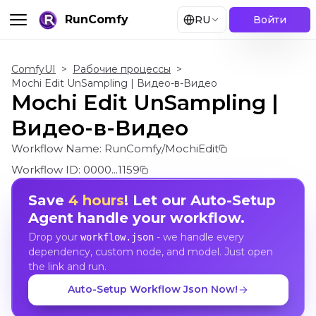
RunComfy
RU
Войти
ComfyUI
>
Рабочие процессы
>
Mochi Edit UnSampling | Видео-в-Видео
Mochi Edit UnSampling |
Видео-в-Видео
Workflow Name:
RunComfy/MochiEdit
Workflow ID:
0000...1159
Save
4 hours
! Let our Auto-Setup
Agent handle your workflow.
Drop your
- we handle every
workflow.json
dependency, custom node, and model. Just open
the link and run.
Auto-Setup Workflow Json Now!