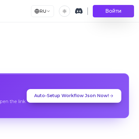
Войти
RU
Auto-Setup Workflow Json Now!
en the link