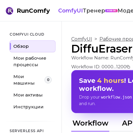
RunComfy
ComfyUI
Тренер
Мод
НОВОЕ
COMFYUI CLOUD
ComfyUI
>
Рабочие про
DiffuErase
Обзор
Workflow Name:
RunComfy
Мои рабочие
процессы
Workflow ID:
0000...1200
Мои
Save
4 hours
! 
0
машины
workflow.
Мои активы
Drop your
workflow.json
and run.
Инструкции
Workflow
AP
SERVERLESS API