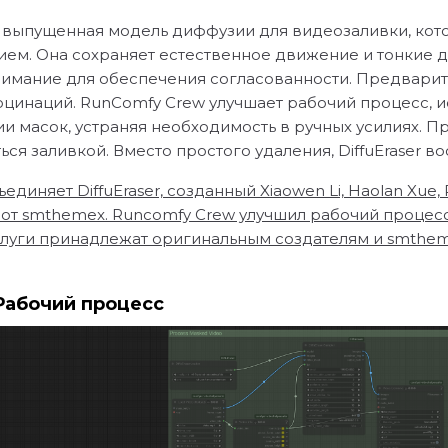
но выпущенная модель диффузии для видеозаливки, кот
м. Она сохраняет естественное движение и тонкие д
нимание для обеспечения согласованности. Предвари
цинаций. RunComfy Crew улучшает рабочий процесс, ис
и масок, устраняя необходимость в ручных усилиях. П
ься заливкой. Вместо простого удаления, DiffuEraser в
диняет DiffuEraser, созданный Xiaowen Li, Haolan Xue, P
 от smthemex. Runcomfy Crew улучшил рабочий процес
слуги принадлежат оригинальным создателям и smthem
 Рабочий процесс