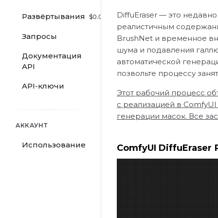
DiffuEraser — это недав
Развёртывания
$
0.00
/hr
реалистичным содержание
Запросы
BrushNet и временное в
шума и подавления галлю
Документация
автоматической генераци
API
позвольте процессу занят
API-ключи
Этот рабочий процесс объе
с реализацией в ComfyUI
генерации масок. Все за
АККАУНТ
Использование
ComfyUI DiffuEraser