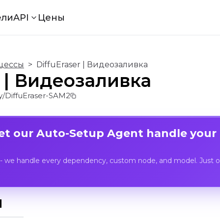
ели
API
Цены
цессы
>
DiffuEraser | Видеозаливка
r | Видеозаливка
/DiffuEraser-SAM2
Let our Auto-Setup Agent handle your
- we handle every dependency, custom node, and model. Just op
I