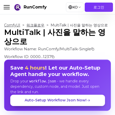
RunComfy
KO
로그인
ComfyUI
>
워크플로우
>
MultiTalk | 사진을 말하는 영상으로
MultiTalk | 사진을 말하는 영
상으로
Workflow Name:
RunComfy/MultiTalk-Single
Workflow ID:
0000...1237
Save
4 hours
! Let our Auto-Setup
Agent handle your workflow.
Drop your
- we handle every
workflow.json
dependency, custom node, and model. Just open
the link and run.
Auto-Setup Workflow Json Now!