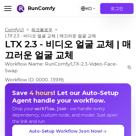
RunComfy
KO
로그인
ComfyUI
>
워크플로우
>
LTX 2.3 - 비디오 얼굴 교체 | 매끄러운 얼굴 교체
LTX 2.3 - 비디오 얼굴 교체 | 매
끄러운 얼굴 교체
Workflow Name:
RunComfy/LTX-2.3-Video-Face-
Swap
Workflow ID:
0000...1391
Save
4 hours
! Let our Auto-Setup
Agent handle your workflow.
Drop your
- we handle every
workflow.json
dependency, custom node, and model. Just open
the link and run.
Auto-Setup Workflow Json Now!