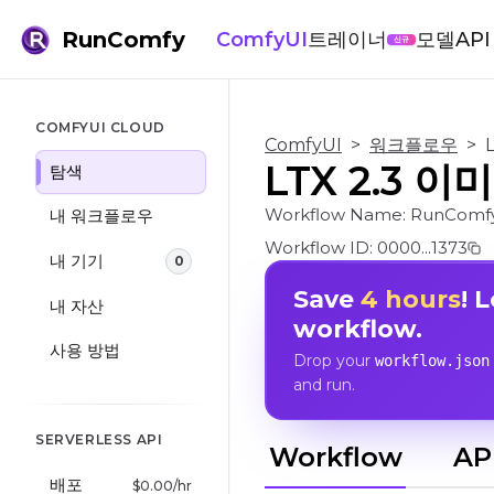
RunComfy
ComfyUI
트레이너
모델
API
신규
COMFYUI CLOUD
ComfyUI
>
워크플로우
>
LTX 2.3
탐색
Workflow Name:
RunComfy
내 워크플로우
Workflow ID:
0000...1373
내 기기
0
Save
4 hours
! 
내 자산
workflow.
사용 방법
Drop your
workflow.json
and run.
SERVERLESS API
Workflow
AP
배포
$
0.00
/hr