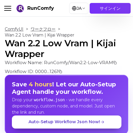
RunComfy
JA
サインイン
ComfyUI
>
ワークフロー
>
Wan 2.2 Low Vram | Kijai Wrapper
Wan 2.2 Low Vram | Kijai
Wrapper
Workflow Name:
RunComfy/Wan2.2-Low-VRAM
Workflow ID:
0000...1261
Save
4 hours
! Let our Auto-Setup
Agent handle your workflow.
Drop your
- we handle every
workflow.json
dependency, custom node, and model. Just open
the link and run.
Auto-Setup Workflow Json Now!