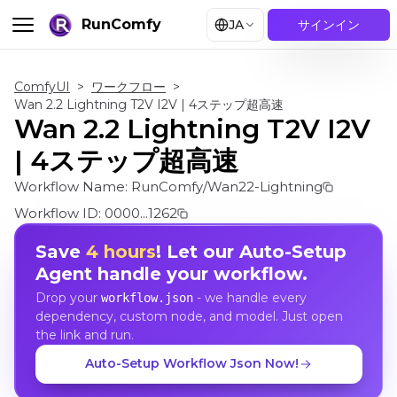
RunComfy
JA
サインイン
ComfyUI
>
ワークフロー
>
Wan 2.2 Lightning T2V I2V | 4ステップ超高速
Wan 2.2 Lightning T2V I2V
| 4ステップ超高速
Workflow Name:
RunComfy/Wan22-Lightning
Workflow ID:
0000...1262
Save
4 hours
! Let our Auto-Setup
Agent handle your workflow.
Drop your
- we handle every
workflow.json
dependency, custom node, and model. Just open
the link and run.
Auto-Setup Workflow Json Now!