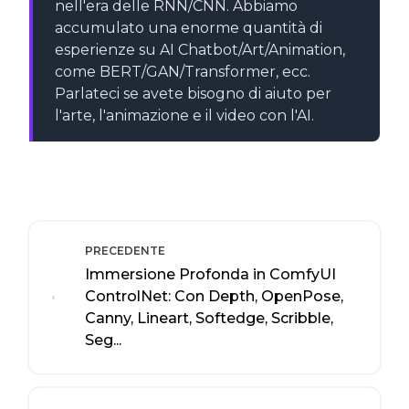
nell'era delle RNN/CNN. Abbiamo
accumulato una enorme quantità di
esperienze su AI Chatbot/Art/Animation,
come BERT/GAN/Transformer, ecc.
Parlateci se avete bisogno di aiuto per
l'arte, l'animazione e il video con l'AI.
PRECEDENTE
Immersione Profonda in ComfyUI
ControlNet: Con Depth, OpenPose,
Canny, Lineart, Softedge, Scribble,
Seg...