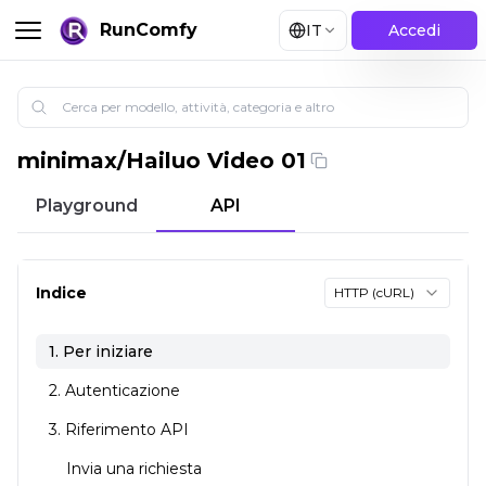
RunComfy
IT
Accedi
minimax
/
Hailuo Video 01
Hailuo Video 01, generatore video gratis e realistico
Playground
API
Indice
HTTP (cURL)
1. Per iniziare
2. Autenticazione
3. Riferimento API
Invia una richiesta