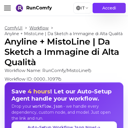
RunComfy
IT
Accedi
ComfyUI
>
Workflow
>
Anyline + MistoLine | Da Sketch a Immagine di Alta Qualità
Anyline + MistoLine | Da
Sketch a Immagine di Alta
Qualità
Workflow Name:
RunComfy/MistoLine
Workflow ID:
0000...1097
Save
4 hours
! Let our Auto-Setup
Agent handle your workflow.
Drop your
- we handle every
workflow.json
dependency, custom node, and model. Just open
the link and run.
Auto-Setup Workflow Json Now!