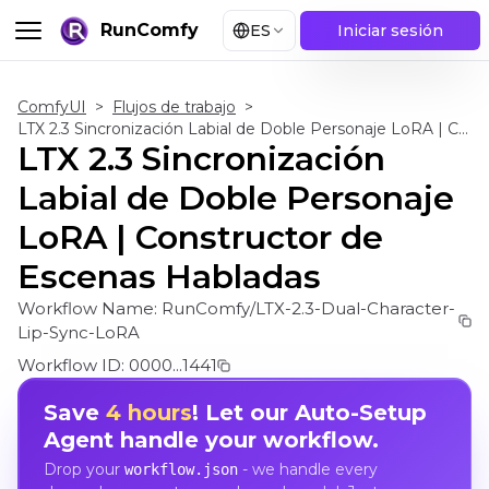
RunComfy
ES
Iniciar sesión
ComfyUI
>
Flujos de trabajo
>
LTX 2.3 Sincronización Labial de Doble Personaje LoRA | Constructor de Escenas Habladas
LTX 2.3 Sincronización
Labial de Doble Personaje
LoRA | Constructor de
Escenas Habladas
Workflow Name:
RunComfy/LTX-2.3-Dual-Character-
Lip-Sync-LoRA
Workflow ID:
0000...1441
Save
4 hours
! Let our Auto-Setup
Agent handle your workflow.
Drop your
- we handle every
workflow.json