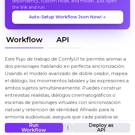
dependency, custom node, and model. Just open
the link and run.
Auto-Setup Workflow Json Now!
Workflow
API
Este flujo de trabajo de ComfyUI te permite animar a
dos personajes hablando en perfecta sincronización.
Usando el modelo avanzado de doble orador, mapea
el diálogo, los movimientos labiales y las expresiones a
ambos sujetos simultáneamente. Puedes construir
entrevistas realistas, diálogos cinematográficos o
escenas de personajes virtuales con sincronización
natural y retención de identidad. Afinado para la
armonía audiovisual, asegura que cada palabra se
alinee visualmente. Diseñado para creadores que
Run
Deploy as
Workflow
API
buscan narraciones multicarácter auténticas y sin