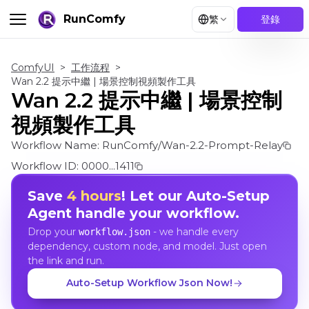
RunComfy
繁
登錄
ComfyUI
>
工作流程
>
Wan 2.2 提示中繼 | 場景控制視頻製作工具
Wan 2.2 提示中繼 | 場景控制
視頻製作工具
Workflow Name:
RunComfy/Wan-2.2-Prompt-Relay
Workflow ID:
0000...1411
Save
4 hours
! Let our Auto-Setup
Agent handle your workflow.
Drop your
- we handle every
workflow.json
dependency, custom node, and model. Just open
the link and run.
Auto-Setup Workflow Json Now!