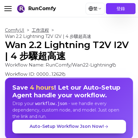
RunComfy
繁
登錄
ComfyUI
>
工作流程
>
Wan 2.2 Lightning T2V I2V | 4 步驟超高速
Wan 2.2 Lightning T2V I2V
| 4 步驟超高速
Workflow Name:
RunComfy/Wan22-Lightning
Workflow ID:
0000...1262
Save
4 hours
! Let our Auto-Setup
Agent handle your workflow.
Drop your
- we handle every
workflow.json
dependency, custom node, and model. Just open
the link and run.
Auto-Setup Workflow Json Now!