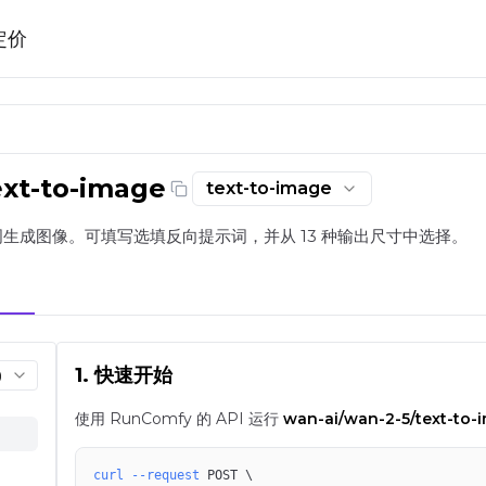
定价
ext-to-image
text-to-image
Comfy
示词生成图像。可填写选填反向提示词，并从 13 种输出尺寸中选择。
1. 快速开始
)
使用 RunComfy 的 API 运行
wan-ai/wan-2-5/text-to-
curl
--request
 POST 
\