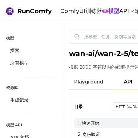
RunComfy
ComfyUI
训练器
模型
API
新
模型
探索
wan-ai
/
wan-2-5/t
Wan 2.5：文本生成图像 | Run
所有模型
根据 2000 字符以内的必填提
Playground
API
资源库
生成记录
目录
HTTP (cURL
1. 快速开始
模型 API
2. 身份验证
API 文档