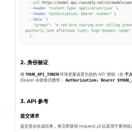
--url
 https://model-api.runcomfy.net/v1/models/wa
--header
"Content-Type: application/json"
\
--header
"Authorization: Bearer <token>"
\
--data
    "prompt": "A red kite soaring over rolling green hills under brooding clouds, long lens compression, 
  }'
2. 身份验证
将
环境变量设置为您的 API 密钥（在
个
YOUR_API_TOKEN
Bearer 令牌形式携带：
Authorization: Bearer $YOUR_
3. API 参考
提交请求
提交异步生成任务，将立即获得 request_id 以及用于查询