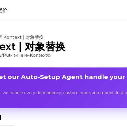
定价
 Kontext | 对象替换
ext | 对象替换
/Put-It-Here-Kontext
Let our Auto-Setup Agent handle your
- we handle every dependency, custom node, and model. Just op
I