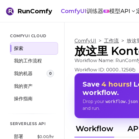
RunComfy
ComfyUI
训练器
模型
API
新
COMFYUI CLOUD
ComfyUI
>
工作流
>
放这里
放这里 Kont
探索
Workflow Name:
RunComfy
我的工作流程
Workflow ID:
0000...1256
我的机器
0
Save
4 hours
! 
我的资产
workflow.
操作指南
Drop your
workflow.json
and run.
SERVERLESS API
Workflow
AP
部署
$
0.00
/hr