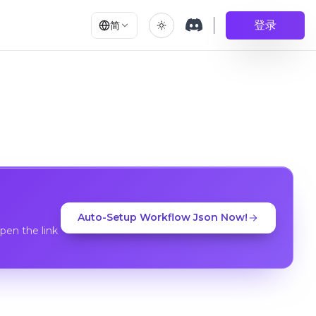
登录
简
Auto-Setup Workflow Json Now!
en the link