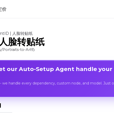
定价
antID | 人脸转贴纸
 | 人脸转贴纸
Portraits-to-Art
Let our Auto-Setup Agent handle your
- we handle every dependency, custom node, and model. Just op
I