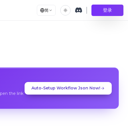
登录
简
Auto-Setup Workflow Json Now!
en the link