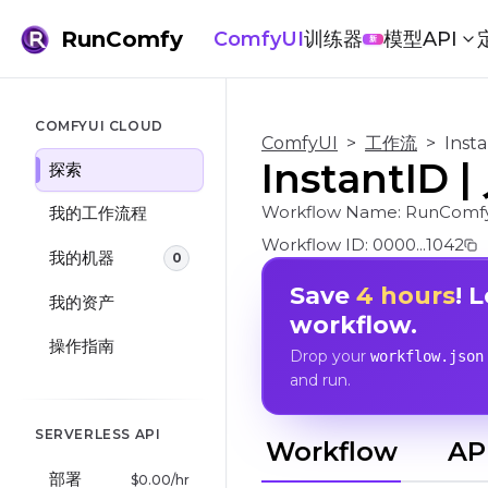
RunComfy
ComfyUI
训练器
模型
API
新
COMFYUI CLOUD
ComfyUI
>
工作流
>
Inst
InstantID
探索
Workflow Name:
RunComfy/
我的工作流程
Workflow ID:
0000...1042
我的机器
0
Save
4 hours
! 
我的资产
workflow.
操作指南
Drop your
workflow.json
and run.
SERVERLESS API
Workflow
AP
部署
$
0.00
/hr