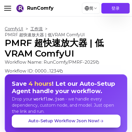
RunComfy
简
登录
ComfyUI
>
工作流
>
PMRF 超快速放大器 | 低VRAM ComfyUI
PMRF 超快速放大器 | 低
VRAM ComfyUI
Workflow Name:
RunComfy/PMRF-2025
Workflow ID:
0000...1234
Save
4 hours
! Let our Auto-Setup
Agent handle your workflow.
Drop your
- we handle every
workflow.json
dependency, custom node, and model. Just open
the link and run.
Auto-Setup Workflow Json Now!