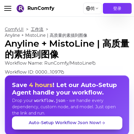
RunComfy
简
登录
ComfyUI
>
工作流
>
Anyline + MistoLine | 高质量的素描到图像
Anyline + MistoLine | 高质量
的素描到图像
Workflow Name:
RunComfy/MistoLine
Workflow ID:
0000...1097
Save
4 hours
! Let our Auto-Setup
Agent handle your workflow.
Drop your
- we handle every
workflow.json
dependency, custom node, and model. Just open
the link and run.
Auto-Setup Workflow Json Now!