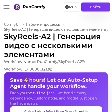
RunComfy
RU
Войти
ComfyUI
>
Рабочие процессы
>
SkyReels-A2 | Генерация видео с несколькими элементами
SkyReels-A2 | Генерация
видео с несколькими
элементами
Workflow Name:
RunComfy/SkyReels-A2
Workflow ID:
0000...1213
Save
4 hours
! Let our Auto-Setup
Agent handle your workflow.
Drop your
- we handle every
workflow.json
dependency, custom node, and model. Just open
the link and run.
Auto-Setup Workflow Json Now!