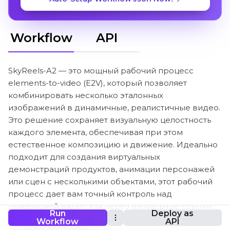
Workflow
API
SkyReels-A2 — это мощный рабочий процесс
elements-to-video (E2V), который позволяет
комбинировать несколько эталонных
изображений в динамичные, реалистичные видео.
Это решение сохраняет визуальную целостность
каждого элемента, обеспечивая при этом
естественное композицию и движение. Идеально
подходит для создания виртуальных
демонстраций продуктов, анимации персонажей
или сцен с несколькими объектами, этот рабочий
процесс дает вам точный контроль над
генерацией видео как через визуальные ссылки,
Run
Deploy as
так и через текстовые подсказки.
Workflow
API