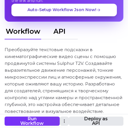
the link and run.
Auto-Setup Workflow Json Now!
Workflow
API
Преобразуйте текстовые подсказки в
кинематографические видео сцены с помощью
продвинутой системы Sulphur T2V. Создавайте
выразительное движение персонажей, тонкие
микроэкспрессии лиц и атмосферные окружения,
которые оживляют вашу историю. Разработано
для создателей, стремящихся к творческому
контролю над углами камеры и пространственной
глубиной, это настройка обеспечивает детальное
повествование и визуальное воздействие.
Интегрированное руководство по управлению
Run
Deploy as
Workflow
API
камерой и дистиллированная генерация делают