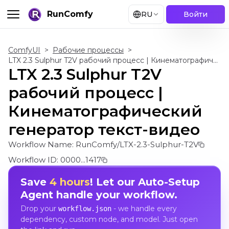
RunComfy
RU
Войти
ComfyUI
>
Рабочие процессы
>
LTX 2.3 Sulphur T2V рабочий процесс | Кинематографический генератор текст-видео
LTX 2.3 Sulphur T2V
рабочий процесс |
Кинематографический
генератор текст-видео
Workflow Name:
RunComfy/LTX-2.3-Sulphur-T2V
Workflow ID:
0000...1417
Save
4 hours
! Let our Auto-Setup
Agent handle your workflow.
Drop your
- we handle every
workflow.json
dependency, custom node, and model. Just open