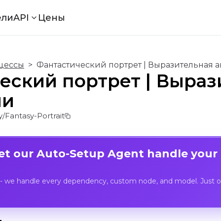
ели
API
Цены
цессы
>
Фантастический портрет | Выразительная
еский портрет | Выра
ии
Fantasy-Portrait
Let our Auto-Setup Agent handle your
- we handle every dependency, custom node, and model. Just op