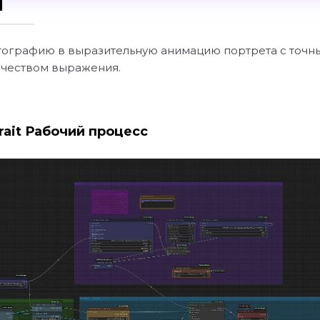
I
ографию в выразительную анимацию портрета с точн
чеством выражения.
rait Рабочий процесс