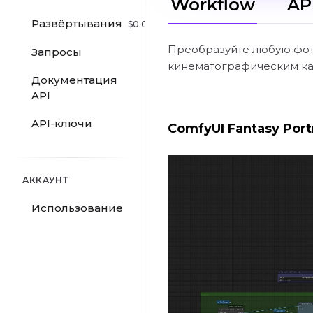
Workflow
AP
Развёртывания
$
0.00
/hr
Преобразуйте любую фот
Запросы
кинематографическим ка
Документация
API
API-ключи
ComfyUI Fantasy Port
АККАУНТ
Использование