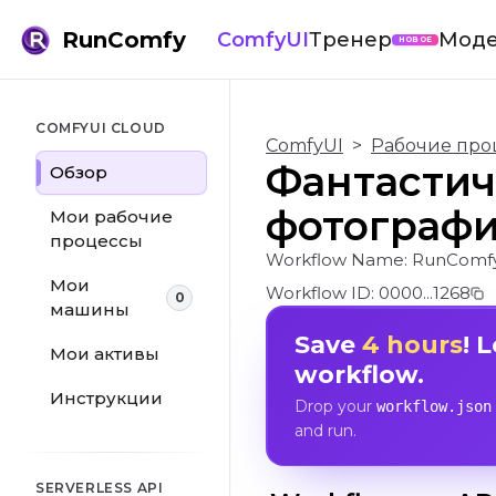
RunComfy
ComfyUI
Тренер
Мод
НОВОЕ
COMFYUI CLOUD
ComfyUI
>
Рабочие про
Фантастич
Обзор
фотограф
Мои рабочие
процессы
Workflow Name:
RunComfy/
Мои
Workflow ID:
0000...1268
0
машины
Save
4 hours
! 
Мои активы
workflow.
Инструкции
Drop your
workflow.json
and run.
SERVERLESS API