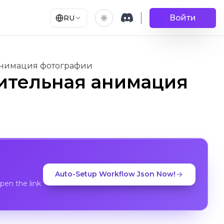
Войти
RU
 анимация фотографии
зительная анимация
Auto-Setup Workflow Json Now!
en the link