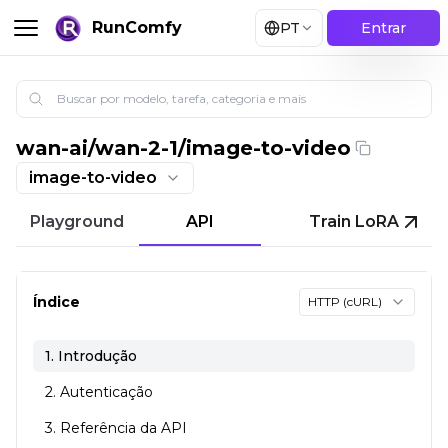
RunComfy
PT
Entrar
wan-ai
/
wan-2-1/image-to-video
Wan 2.1 Gerador de Vídeo com IA | Imagem para Víde
image-to-video
Playground
API
Train LoRA
Índice
HTTP (cURL)
1. Introdução
2. Autenticação
3. Referência da API