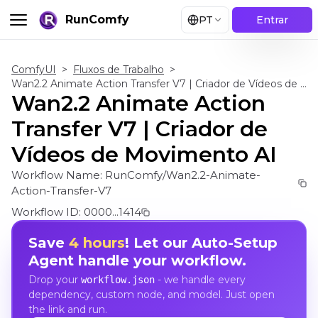
RunComfy
PT
Entrar
ComfyUI
>
Fluxos de Trabalho
>
Wan2.2 Animate Action Transfer V7 | Criador de Vídeos de Movimento AI
Wan2.2 Animate Action
Transfer V7 | Criador de
Vídeos de Movimento AI
Workflow Name:
RunComfy/Wan2.2-Animate-
Action-Transfer-V7
Workflow ID:
0000...1414
Save
4 hours
! Let our Auto-Setup
Agent handle your workflow.
Drop your
- we handle every
workflow.json
dependency, custom node, and model. Just open
the link and run.