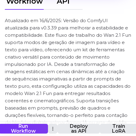
Workflow
API
Atualizado em 16/6/2025: Versão do ComfyUI
atualizada para v0.3.39 para melhorar a estabilidade e
compatibilidade. Este fluxo de trabalho do Wan 2.1 Fun
suporta modos de geração de imagem para vídeo e
texto para vídeo, oferecendo um kit de ferramentas
criativo versátil para conteúdo de movimento
impulsionado por IA. Desde a transformação de
imagens estáticas em cenas dinâmicas até a criação
de sequências imaginativas a partir de prompts de
texto puro, esta configuração utiliza as capacidades do
modelo Wan 2.1 Fun para entregar resultados
coerentes e cinematográficos. Suporta transições
baseadas em prompts, previsão de quadros e
durações flexíveis, tornando-o perfeito para contação
de histórias digitais, animação por IA ou arte de mídia
Run
Deploy
Train
experimental.
Workflow
as API
LoRA