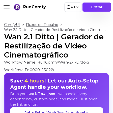
RunComfy
PT
Entrar
ComfyUI
>
Fluxos de Trabalho
>
Wan 2.1 Ditto | Gerador de Restilização de Vídeo Cinematográfico
Wan 2.1 Ditto | Gerador de
Restilização de Vídeo
Cinematográfico
Workflow Name:
RunComfy/Wan-2-1-Ditto
Workflow ID:
0000...1302
Save
4 hours
! Let our Auto-Setup
Agent handle your workflow.
Drop your
- we handle every
workflow.json
dependency, custom node, and model. Just open
the link and run.
Auto-Setup Workflow Json Now!