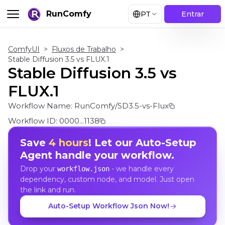
RunComfy
PT
Entrar
ComfyUI
>
Fluxos de Trabalho
>
Stable Diffusion 3.5 vs FLUX.1
Stable Diffusion 3.5 vs
FLUX.1
Workflow Name:
RunComfy/SD3.5-vs-Flux
Workflow ID:
0000...1138
Save
4 hours
! Let our Auto-Setup
Agent handle your workflow.
Drop your
- we handle every
workflow.json
dependency, custom node, and model. Just open
the link and run.
Auto-Setup Workflow Json Now!