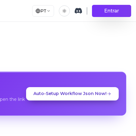
Entrar
PT
Auto-Setup Workflow Json Now!
en the link