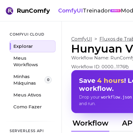
RunComfy
ComfyUI
Treinador
Mod
NOVO
COMFYUI CLOUD
ComfyUI
>
Fluxos de Tra
Hunyuan Vi
Explorar
Workflow Name:
RunComfy
Meus
Workflows
Workflow ID:
0000...1176
Minhas
Save
4 hours
! 
0
Máquinas
workflow.
Meus Ativos
Drop your
workflow.json
and run.
Como Fazer
Workflow
AP
SERVERLESS API