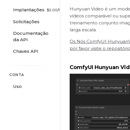
Hunyuan Video é um model
Implantações
$
0.00
/hr
vídeos comparável ou super
Solicitações
treinamento conjunto image
larga escala.
Documentação
da API
Os Nós ComfyUI-HunyuanVide
por favor visite o repositóri
Chaves API
ComfyUI Hunyuan Vide
CONTA
Uso