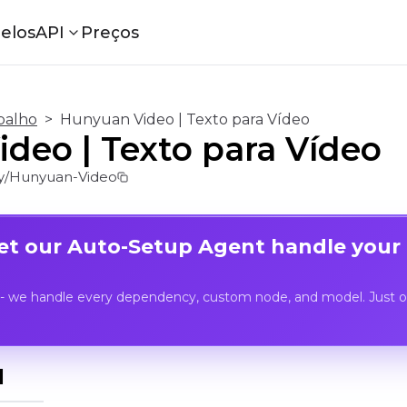
elos
API
Preços
balho
>
Hunyuan Video | Texto para Vídeo
deo | Texto para Vídeo
/Hunyuan-Video
Let our Auto-Setup Agent handle your
- we handle every dependency, custom node, and model. Just op
I