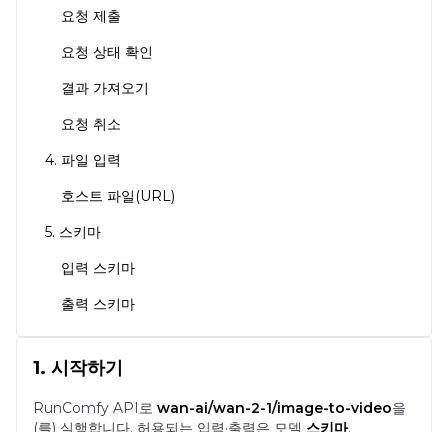
요청 제출
요청 상태 확인
결과 가져오기
요청 취소
4. 파일 입력
호스트 파일(URL)
5. 스키마
입력 스키마
출력 스키마
1. 시작하기
RunComfy API로
wan-ai/wan-2-1/image-to-video
을
(를) 실행합니다.
허용되는 입력·출력은 모델
스키마
.