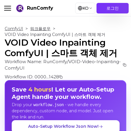
RunComfy
KO
로그인
ComfyUI
>
워크플로우
>
VOID Video Inpainting ComfyUI | 스마트 객체 제거
VOID Video Inpainting
ComfyUI | 스마트 객체 제거
Workflow Name:
RunComfy/VOID-Video-Inpainting-
ComfyUI
Workflow ID:
0000...1428
Save
4 hours
! Let our Auto-Setup
Agent handle your workflow.
Drop your
- we handle every
workflow.json
dependency, custom node, and model. Just open
the link and run.
Auto-Setup Workflow Json Now!