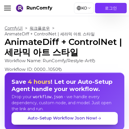
RunComfy
KO
로그인
ComfyUI
>
워크플로우
>
AnimateDiff + ControlNet | 세라믹 아트 스타일
AnimateDiff + ControlNet |
세라믹 아트 스타일
Workflow Name:
RunComfy/Restyle-Art
Workflow ID:
0000...1050
Save
4 hours
! Let our Auto-Setup
Agent handle your workflow.
Drop your
- we handle every
workflow.json
dependency, custom node, and model. Just open
the link and run.
Auto-Setup Workflow Json Now!