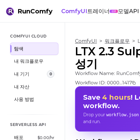
RunComfy
ComfyUI
트레이너
모델
API
신규
COMFYUI CLOUD
ComfyUI
>
워크플로우
>
LTX 2.3 
탐색
성기
내 워크플로우
Workflow Name:
RunComfy
내 기기
0
Workflow ID:
0000...1417
내 자산
Save
4 hours
! 
사용 방법
workflow.
Drop your
workflow.json
and run.
SERVERLESS API
배포
$
0.00
/hr