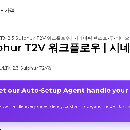
가격
LTX 2.3 Sulphur T2V 워크플로우 | 시네마틱 텍스트-투-비디
Sulphur T2V 워크플로우 |
/LTX-2.3-Sulphur-T2V
Let our Auto-Setup Agent handle your
- we handle every dependency, custom node, and model. Just op