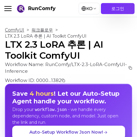
RunComfy
KO
로그인
ComfyUI
>
워크플로우
>
LTX 2.3 LoRA 추론 | AI Toolkit ComfyUI
LTX 2.3 LoRA 추론 | AI
Toolkit ComfyUI
Workflow Name:
RunComfy/LTX-2.3-LoRA-ComfyUI-
Inference
Workflow ID:
0000...1382
Save
4 hours
! Let our Auto-Setup
Agent handle your workflow.
Drop your
- we handle every
workflow.json
dependency, custom node, and model. Just open
the link and run.
Auto-Setup Workflow Json Now!