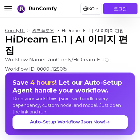
RunComfy
KO
로그인
ComfyUI
>
워크플로우
>
HiDream E1.1 | AI 이미지 편집
HiDream E1.1 | AI 이미지 편
집
Workflow Name:
RunComfy/HiDream-E1.1
Workflow ID:
0000...1250
Save
4 hours
! Let our Auto-Setup
Agent handle your workflow.
Drop your
- we handle every
workflow.json
dependency, custom node, and model. Just open
the link and run.
Auto-Setup Workflow Json Now!