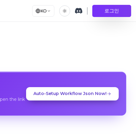
로그인
KO
Auto-Setup Workflow Json Now!
en the link