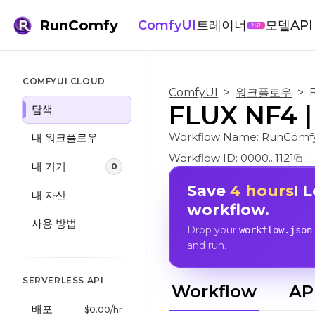
RunComfy
ComfyUI
트레이너
모델
API
신규
COMFYUI CLOUD
ComfyUI
>
워크플로우
>
FLUX NF4
탐색
Workflow Name:
RunComf
내 워크플로우
Workflow ID:
0000...1121
내 기기
0
Save
4 hours
! 
내 자산
workflow.
사용 방법
Drop your
workflow.json
and run.
SERVERLESS API
Workflow
AP
배포
$
0.00
/hr