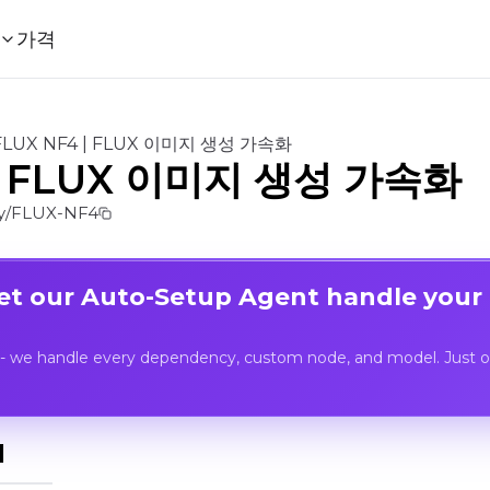
가격
FLUX NF4 | FLUX 이미지 생성 가속화
 | FLUX 이미지 생성 가속화
y/FLUX-NF4
Let our Auto-Setup Agent handle your
- we handle every dependency, custom node, and model. Just op
I