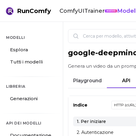
RunComfy
ComfyUI
Trainer
Modell
NUOVO
MODELLI
Esplora
google-deepmin
Google Veo 3 testo in video
Tutti i modelli
Genera un video da un prompt 
Playground
API
LIBRERIA
Generazioni
Indice
HTTP (cURL
1. Per iniziare
API DEI MODELLI
2. Autenticazione
Documentazione