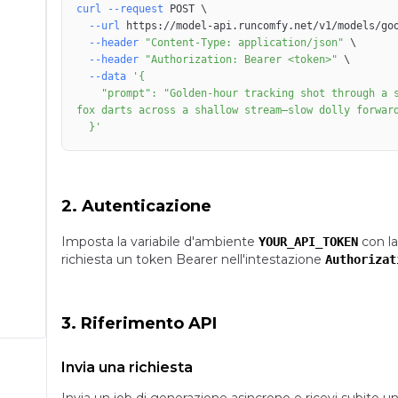
curl
--request
 POST 
\
--url
 https://model-api.runcomfy.net/v1/models/go
--header
"Content-Type: application/json"
\
--header
"Authorization: Bearer <token>"
\
--data
    "prompt": "Golden-hour tracking shot through a sunlit forest; dust motes drift in the air as a red 
  }'
2. Autenticazione
Imposta la variabile d'ambiente
con l
YOUR_API_TOKEN
richiesta un token Bearer nell'intestazione
Authorizat
3. Riferimento API
Invia una richiesta