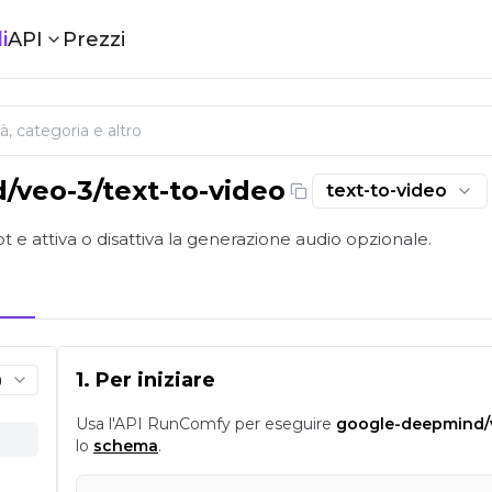
i
API
Prezzi
d
/
veo-3/text-to-video
text-to-video
 con audio opzionale | RunComfy
e attiva o disattiva la generazione audio opzionale.
1. Per iniziare
)
Usa l'API RunComfy per eseguire
google-deepmind/v
lo
schema
.