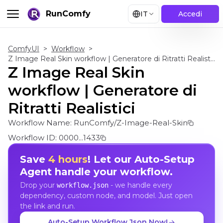
RunComfy
IT
Accedi
ComfyUI
>
Workflow
>
Z Image Real Skin workflow | Generatore di Ritratti Realistici
Z Image Real Skin
workflow | Generatore di
Ritratti Realistici
Workflow Name:
RunComfy/Z-Image-Real-Skin
Workflow ID:
0000...1433
Save
4 hours
! Let our Auto-Setup
Agent handle your workflow.
Drop your
- we handle every
workflow.json
dependency, custom node, and model. Just open
the link and run.
Auto-Setup Workflow Json Now!