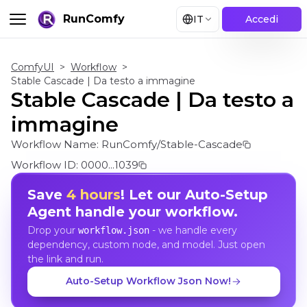
RunComfy
IT
Accedi
ComfyUI
>
Workflow
>
Stable Cascade | Da testo a immagine
Stable Cascade | Da testo a
immagine
Workflow Name:
RunComfy/Stable-Cascade
Workflow ID:
0000...1039
Save
4 hours
! Let our Auto-Setup
Agent handle your workflow.
Drop your
- we handle every
workflow.json
dependency, custom node, and model. Just open
the link and run.
Auto-Setup Workflow Json Now!