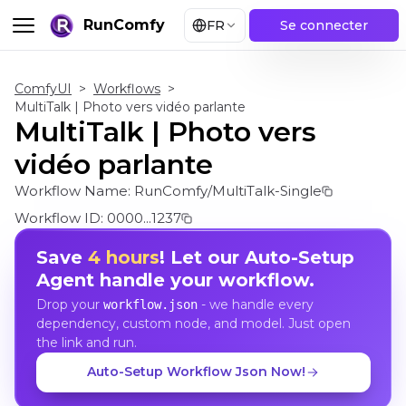
RunComfy
FR
Se connecter
ComfyUI
>
Workflows
>
MultiTalk | Photo vers vidéo parlante
MultiTalk | Photo vers
vidéo parlante
Workflow Name:
RunComfy/MultiTalk-Single
Workflow ID:
0000...1237
Save
4 hours
! Let our Auto-Setup
Agent handle your workflow.
Drop your
- we handle every
workflow.json
dependency, custom node, and model. Just open
the link and run.
Auto-Setup Workflow Json Now!