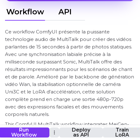
Workflow
API
Ce workflow ComfyUI présente la puissante
technologie audio de MultiTalk pour créer des vidéos
parlantes de 15 secondes à partir de photos statiques.
Avec une synchronisation labiale précise à la
milliseconde surpassant Sonic, MultiTalk offre des
résultats impressionnants pour les scénarios de chant
et de parole. Amélioré par le backbone de génération
vidéo Wan, la stabilisation optionnelle de caméra
Uni3C et le LoRA d'accélération, cette solution
complète prend en charge une sortie 480p-720p
avec des expressions faciales et des mouvements
corporels naturels.
This ComfyUI MultiTalk workflow integrates MeiGen-
Run
Deploy
Train
AI's MultiTalk model with kijai's ComfyUI-
Workflow
as API
LoRA
WanVideoWrapper implementation. Credit to MeiGen-