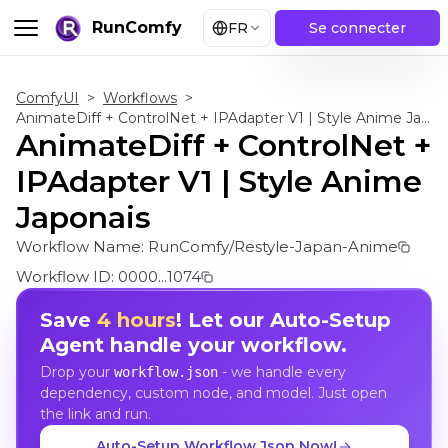
RunComfy
FR
Se connecter
ComfyUI
>
Workflows
>
AnimateDiff + ControlNet + IPAdapter V1 | Style Anime Japonais
AnimateDiff + ControlNet +
IPAdapter V1 | Style Anime
Japonais
Workflow Name:
RunComfy/Restyle-Japan-Anime
Workflow ID:
0000...1074
Save
4 hours
! Let our Auto-Setup
Agent handle your workflow.
Drop your
- we handle every
workflow.json
dependency, custom node, and model. Just open
the link and run.
Auto-Setup Workflow Json Now!