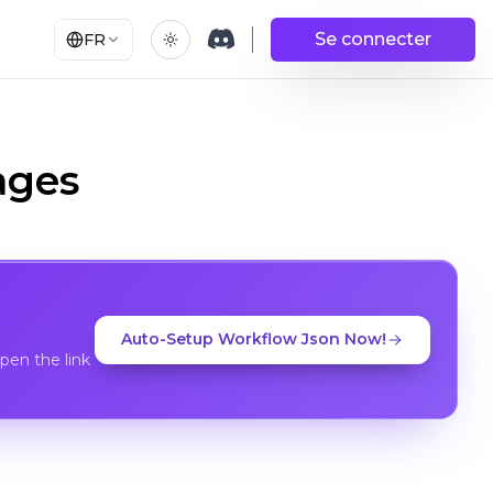
Se connecter
FR
ages
Auto-Setup Workflow Json Now!
en the link