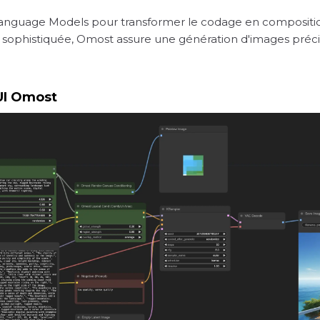
anguage Models pour transformer le codage en compositions
 sophistiquée, Omost assure une génération d'images préci
yUI Omost