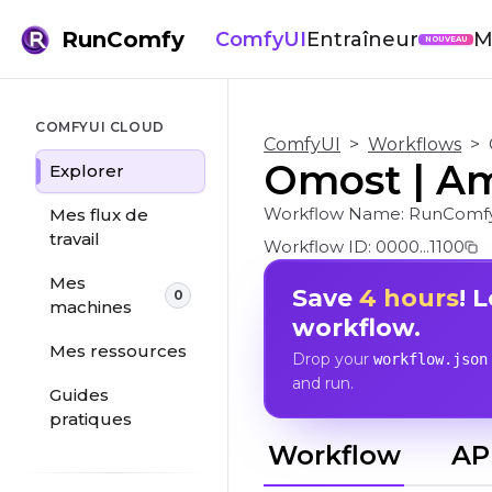
RunComfy
ComfyUI
Entraîneur
M
NOUVEAU
COMFYUI CLOUD
ComfyUI
>
Workflows
>
Omost | Am
Explorer
Workflow Name:
RunComf
Mes flux de
travail
Workflow ID:
0000...1100
Mes
Save
4 hours
! 
0
machines
workflow.
Mes ressources
Drop your
workflow.json
and run.
Guides
pratiques
Workflow
AP