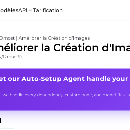
odèles
API
Tarification
Omost | Améliorer la Création d'Images
éliorer la Création d'Im
y/Omost
Let our Auto-Setup Agent handle your
- we handle every dependency, custom node, and model. Just op
I