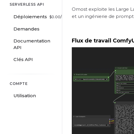
SERVERLESS API
Omost exploite les Large L
et un ingénierie de prompt
Déploiements
$
0.00
/hr
Demandes
Flux de travail Comf
Documentation
API
Clés API
COMPTE
Utilisation