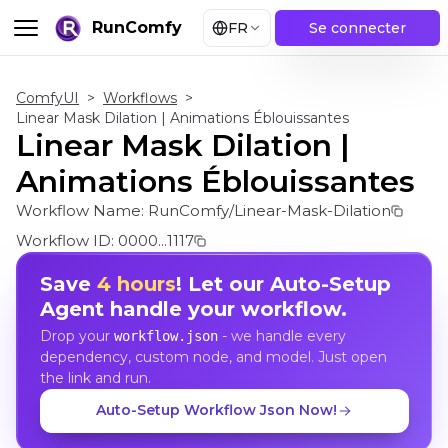
RunComfy
FR
Se connecter
ComfyUI
>
Workflows
>
Linear Mask Dilation | Animations Éblouissantes
Linear Mask Dilation |
Animations Éblouissantes
Workflow Name:
RunComfy/Linear-Mask-Dilation
Workflow ID:
0000...1117
Save
4 hours
! Let our Auto-Setup
Agent handle your workflow.
Drop your
- we handle every
workflow.json
dependency, custom node, and model. Just open
the link and run.
Auto-Setup Workflow Json Now!