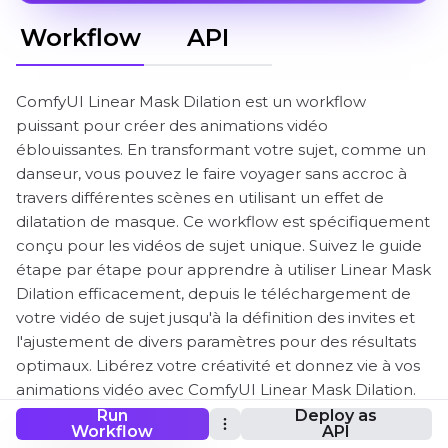
Workflow
API
ComfyUI Linear Mask Dilation est un workflow
puissant pour créer des animations vidéo
éblouissantes. En transformant votre sujet, comme un
danseur, vous pouvez le faire voyager sans accroc à
travers différentes scènes en utilisant un effet de
dilatation de masque. Ce workflow est spécifiquement
conçu pour les vidéos de sujet unique. Suivez le guide
étape par étape pour apprendre à utiliser Linear Mask
Dilation efficacement, depuis le téléchargement de
votre vidéo de sujet jusqu'à la définition des invites et
l'ajustement de divers paramètres pour des résultats
optimaux. Libérez votre créativité et donnez vie à vos
animations vidéo avec ComfyUI Linear Mask Dilation.
Run
Deploy as
Ce workflow ComfyUI Linear Mask Dilation a été créé
Workflow
API
par Akatz AI. Le crédit revient au travail créatif de