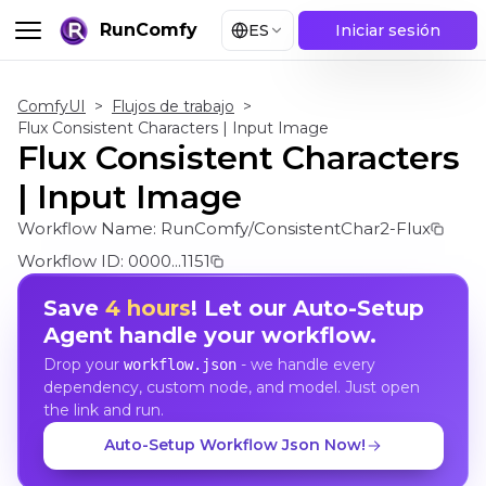
RunComfy
ES
Iniciar sesión
ComfyUI
>
Flujos de trabajo
>
Flux Consistent Characters | Input Image
Flux Consistent Characters
| Input Image
Workflow Name:
RunComfy/ConsistentChar2-Flux
Workflow ID:
0000...1151
Save
4 hours
! Let our Auto-Setup
Agent handle your workflow.
Drop your
- we handle every
workflow.json
dependency, custom node, and model. Just open
the link and run.
Auto-Setup Workflow Json Now!