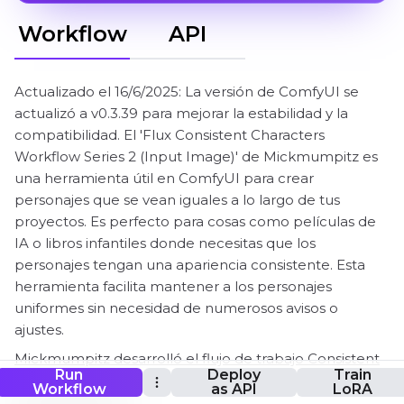
Workflow
API
Actualizado el 16/6/2025: La versión de ComfyUI se
actualizó a v0.3.39 para mejorar la estabilidad y la
compatibilidad. El 'Flux Consistent Characters
Workflow Series 2 (Input Image)' de Mickmumpitz es
una herramienta útil en ComfyUI para crear
personajes que se vean iguales a lo largo de tus
proyectos. Es perfecto para cosas como películas de
IA o libros infantiles donde necesitas que los
personajes tengan una apariencia consistente. Esta
herramienta facilita mantener a los personajes
uniformes sin necesidad de numerosos avisos o
ajustes.
Mickmumpitz desarrolló el flujo de trabajo Consistent
Run
Deploy
Train
Characters with Flux y compartió un tutorial detallado
Workflow
as API
LoRA
en su canal de YouTube. Aunque el flujo de trabajo y la