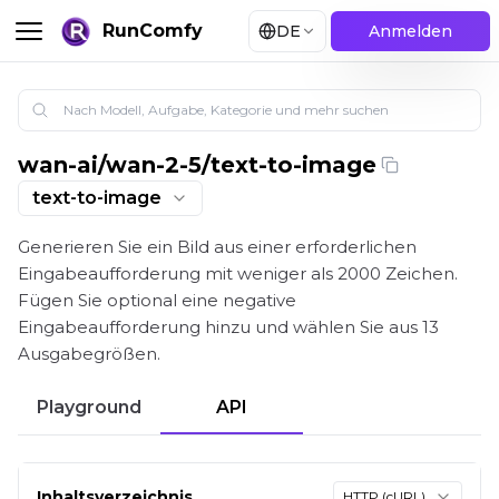
RunComfy
DE
Anmelden
wan-ai
/
wan-2-5/text-to-image
Wan 2.5: Text-zu-Bild-Generator | RunComfy
text-to-image
Generieren Sie ein Bild aus einer erforderlichen
Eingabeaufforderung mit weniger als 2000 Zeichen.
Fügen Sie optional eine negative
Eingabeaufforderung hinzu und wählen Sie aus 13
Ausgabegrößen.
Playground
API
Inhaltsverzeichnis
HTTP (cURL)