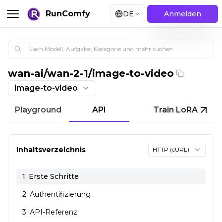
RunComfy
DE
Anmelden
wan-ai
/
wan-2-1/image-to-video
Wan 2.1 KI Video Generator | Bild zu Video
image-to-video
Playground
API
Train LoRA
Inhaltsverzeichnis
HTTP (cURL)
1. Erste Schritte
2. Authentifizierung
3. API-Referenz